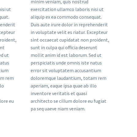
minim veniam, quis nostrud
isi ut
exercitation ullamco laboris nisi ut
quat.
aliquip ex ea commodo consequat.
henderit
Duis aute irure dolor in reprehenderit
xcepteur
in voluptate velit es riatur. Excepteur
roident,
sint occaecat cupidatat non proident,
unt
sunt in culpa qui officia deserunt
ed ut
mollit anim id est laborum. Sed ut
natus
perspiciatis unde omnis iste natus
tium
error sit voluptatem accusantium
am rem
doloremque laudantium, totam rem
lo
aperiam, eaque ipsa quae ab illo
inventore veritatis et quasi
lore eu
architecto se cillum dolore eu fugiat
pa seq uaeve niam veniam.