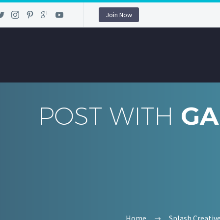
Join Now
POST WITH
GA
Home
Splash Creativ