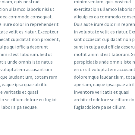
eniam, quis nostrud
minim veniam, quis nostrud
tion ullamco laboris nisi ut
exercitation ullamco laboris n
 ex ea commodo consequat.
aliquip ex ea commodo conse
e irure dolor in reprehenderit
Duis aute irure dolor in repre
tate velit es riatur. Excepteur
in voluptate velit es riatur. E
aecat cupidatat non proident,
sint occaecat cupidatat non p
ulpa qui officia deserunt
sunt in culpa qui officia deser
nim id est laborum. Sed ut
mollit anim id est laborum. S
atis unde omnis iste natus
perspiciatis unde omnis iste 
t voluptatem accusantium
error sit voluptatem accusan
que laudantium, totam rem
doloremque laudantium, tot
 eaque ipsa quae ab illo
aperiam, eaque ipsa quae ab il
e veritatis et quasi
inventore veritatis et quasi
to se cillum dolore eu fugiat
architectodolore se cillum do
laboris pa sequae.
fugiatdolore pa se cillum.