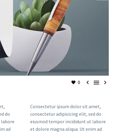



0
et,
Consectetur ipsum dolor sit amet,
sed do
consectetur adipisicing elit, sed do
 labore
eiusmod tempor incididunt ut labore
im ad
et dolore magna aliqua. Ut enim ad