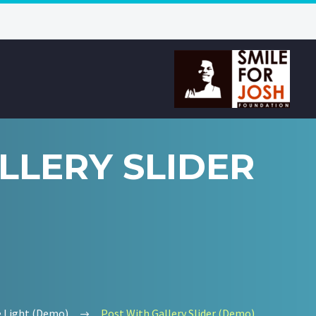
LLERY SLIDER
e Light (Demo)
Post With Gallery Slider (Demo)