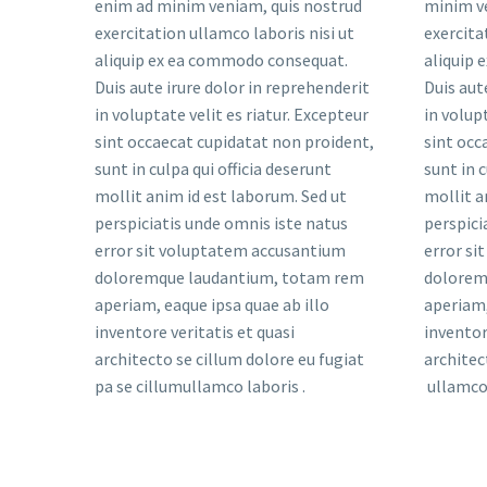
enim ad minim veniam, quis nostrud
minim v
exercitation ullamco laboris nisi ut
exercita
aliquip ex ea commodo consequat.
aliquip
Duis aute irure dolor in reprehenderit
Duis aut
in voluptate velit es riatur. Excepteur
in volup
sint occaecat cupidatat non proident,
sint occ
sunt in culpa qui officia deserunt
sunt in c
mollit anim id est laborum. Sed ut
mollit a
perspiciatis unde omnis iste natus
perspici
error sit voluptatem accusantium
error si
doloremque laudantium, totam rem
dolorem
aperiam, eaque ipsa quae ab illo
aperiam,
inventore veritatis et quasi
inventor
architecto se cillum dolore eu fugiat
architec
pa se cillumullamco laboris .
ullamco 