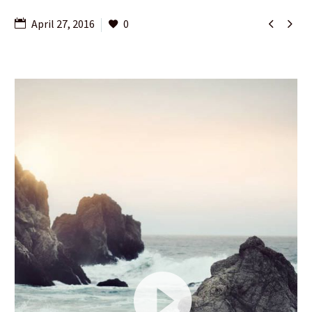


April 27, 2016
0
Video
Player