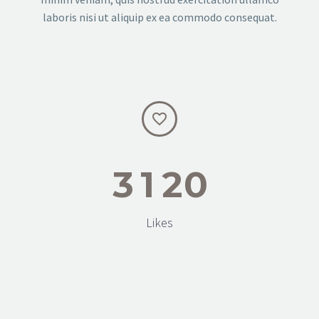
laboris nisi ut aliquip ex ea commodo consequat.


3
1
2
0
Likes