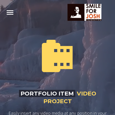


PORTFOLIO ITEM
VIDEO
PROJECT
Easily insert any video media at any position in your